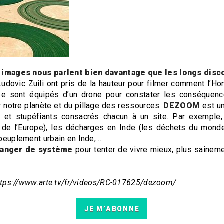
 images nous parlent bien davantage que les longs disc
udovic Zuili ont pris de la hauteur pour filmer comment l’
 se sont équipés d’un drone pour constater les conséquenc
ur notre planète et du pillage des ressources.
DEZOOM
est un
s et stupéfiants consacrés chacun à un site. Par exemple
 de l’Europe), les décharges en Inde (les déchets du monde
rpeuplement urbain en Inde, …
changer de système
pour tenter de vivre mieux, plus saineme
 https://www.arte.tv/fr/videos/RC-017625/dezoom/
JE M’ABONNE