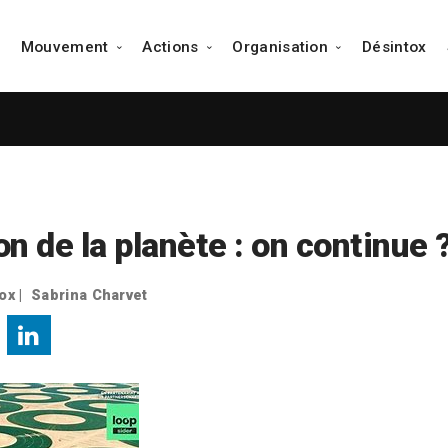
Mouvement
Actions
Organisation
Désintox
Notre Mission
Voir tous les évènements
Fondateur et Co-fondateurs
Le Manifeste
Tous les groupes
Portraits d'adhérents
Pourquoi nous rejoindre ?
Collège Culinaire de France
Tous les adhérents
Pourquoi nous aider ?
Carte des adhérents
n de la planète : on continue 
ox
|
Sabrina Charvet