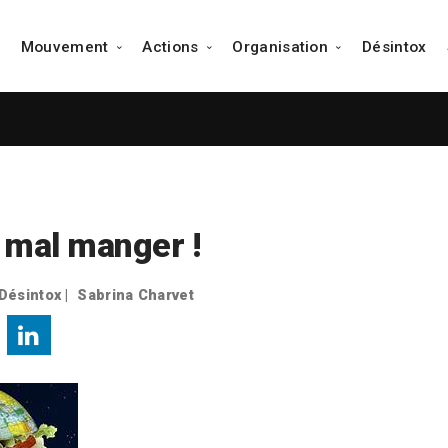
Mouvement
Actions
Organisation
Désintox
Notre Mission
Voir tous les évènements
Fondateur et Co-fondateurs
Le Manifeste
Tous les groupes
Portraits d'adhérents
Pourquoi nous rejoindre ?
Collège Culinaire de France
Tous les adhérents
Pourquoi nous aider ?
Carte des adhérents
 mal manger !
Désintox
|
Sabrina Charvet