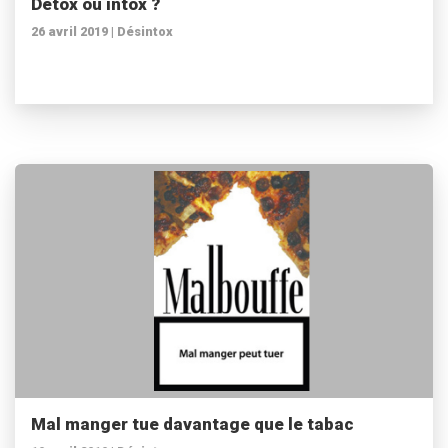
Détox ou intox ?
26 avril 2019 |
Désintox
Mal manger tue davantage que le tabac